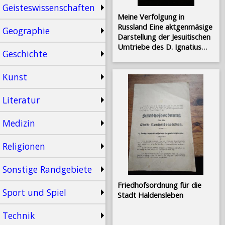
Geisteswissenschaften
Meine Verfolgung in
Russland Eine aktgenmäsige
Geographie
Darstellung der Jesuitischen
Umtriebe des D. Ignatius
Geschichte
Fessler und seiner
Verbündeten in jenen
Kunst
Gegenden
Literatur
Medizin
Religionen
Sonstige Randgebiete
Friedhofsordnung für die
Sport und Spiel
Stadt Haldensleben
Technik