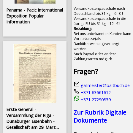
Versandkostenpauschale nach
Panama - Pacific International
Deutschland bis 31 kg = 6 € !
Exposition Popular
Versandkostenpauschale in die
Information
übrige EU bis 31 kg = 12 € !
Bezahlung
:
Bei uns unbekannten Kunden kann
Vorauskasse(als
Banküberweisung) verlangt
werden.
Auch Paypal oder andere
Zahlungsarten möglich.
Fragen?
gallmeister@baltbuch.de
+371 63661612
+371 27290839
Erste General -
Zur Rubrik Digitale
Versammlung der Riga -
Dokumente
Dünaburger Eisenbahn -
Gesellschaft am 29. März
1858