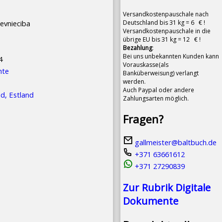
Versandkostenpauschale nach
Deutschland bis 31 kg = 6 € !
devnieciba
Versandkostenpauschale in die
übrige EU bis 31 kg = 12 € !
Bezahlung
:
Bei uns unbekannten Kunden kann
4
Vorauskasse(als
hte
Banküberweisung) verlangt
werden.
Auch Paypal oder andere
nd, Estland
Zahlungsarten möglich.
Fragen?
gallmeister@baltbuch.de
+371 63661612
+371 27290839
Zur Rubrik Digitale
Dokumente