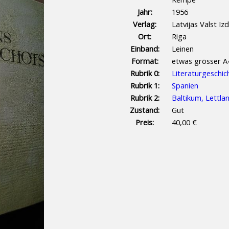
Jahr:
1956
Verlag:
Latvijas Valst Iz
Ort:
Riga
Einband:
Leinen
Format:
etwas grösser A
Rubrik 0:
Literaturgeschic
Rubrik 1:
Spanien
Rubrik 2:
Baltikum, Lettla
Zustand:
Gut
Preis:
40,00 €