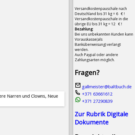
Versandkostenpauschale nach
Deutschland bis 31 kg = 6 € !
Versandkostenpauschale in die
übrige EU bis 31 kg = 12 € !
Bezahlung
:
Bei uns unbekannten Kunden kann
Vorauskasse(als
Banküberweisung) verlangt
werden.
Auch Paypal oder andere
Zahlungsarten möglich.
Fragen?
gallmeister@baltbuch.de
+371 63661612
paere Narren und Clowns, Neue
+371 27290839
Zur Rubrik Digitale
Dokumente