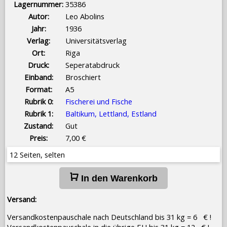
Lagernummer:
35386
Autor:
Leo Abolins
Jahr:
1936
Verlag:
Universitätsverlag
Ort:
Riga
Druck:
Seperatabdruck
Einband:
Broschiert
Format:
A5
Rubrik 0:
Fischerei und Fische
Rubrik 1:
Baltikum, Lettland, Estland
Zustand:
Gut
Preis:
7,00 €
12 Seiten, selten
In den Warenkorb
Versand:
Versandkostenpauschale nach Deutschland bis 31 kg = 6 € !
Versandkostenpauschale in die übrige EU bis 31 kg = 12 € !