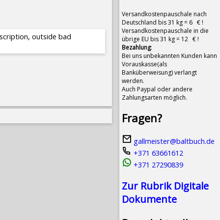
Versandkostenpauschale nach
Deutschland bis 31 kg = 6 € !
Versandkostenpauschale in die
scription, outside bad
übrige EU bis 31 kg = 12 € !
Bezahlung
:
Bei uns unbekannten Kunden kann
Vorauskasse(als
Banküberweisung) verlangt
werden.
Auch Paypal oder andere
Zahlungsarten möglich.
Fragen?
gallmeister@baltbuch.de
+371 63661612
+371 27290839
Zur Rubrik Digitale
Dokumente