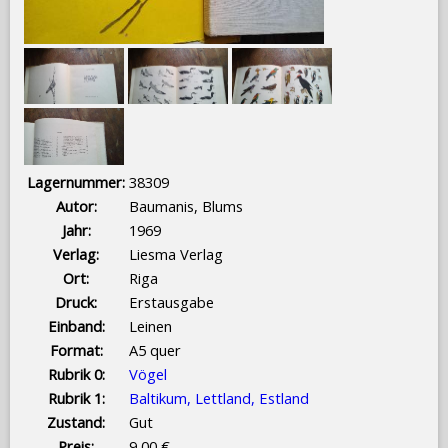
Lagernummer:
38309
Autor:
Baumanis, Blums
Jahr:
1969
Verlag:
Liesma Verlag
Ort:
Riga
Druck:
Erstausgabe
Einband:
Leinen
Format:
A5 quer
Rubrik 0:
Vögel
Rubrik 1:
Baltikum, Lettland, Estland
Zustand:
Gut
Preis:
9,00 €