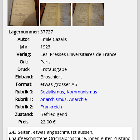
Lagernummer:
37727
Autor:
Emile Cazalis
Jahr:
1923
Verlag:
Les. Presses universitaires de France
Ort:
Paris
Druck:
Erstausgabe
Einband:
Broschiert
Format:
etwas grösser A5
Rubrik 0:
Sozialismus, Kommunismus
Rubrik 1:
Anarchismus, Anarchie
Rubrik 2:
Frankreich
Zustand:
Befriedigend
Preis:
22,00 €
243 Seiten, etwas angeschmutzt aussen,
unaufgeschnittene Originalbroschüre, innen guter Zustand