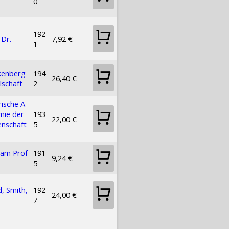
0
192
 Dr.
7,92 €
1
kenberg
194
26,40 €
lschaft
2
ische A
mie der
193
22,00 €
enschaft
5
iam Prof
191
9,24 €
5
, Smith,
192
24,00 €
7