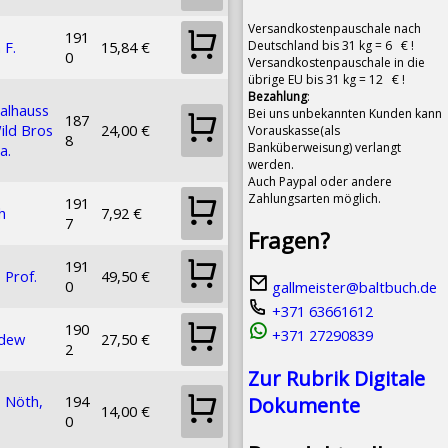
Versandkostenpauschale nach
191
Deutschland bis 31 kg = 6 € !
 F.
15,84 €
0
Versandkostenpauschale in die
übrige EU bis 31 kg = 12 € !
Bezahlung
:
alhauss
Bei uns unbekannten Kunden kann
187
ild Bros
24,00 €
Vorauskasse(als
8
Banküberweisung) verlangt
a.
werden.
Auch Paypal oder andere
Zahlungsarten möglich.
191
h
7,92 €
7
Fragen?
191
 Prof.
49,50 €
0
gallmeister@baltbuch.de
+371 63661612
190
+371 27290839
dew
27,50 €
2
Zur Rubrik Digitale
 Nöth,
194
Dokumente
14,00 €
0