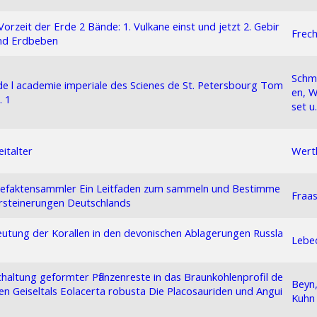
Vorzeit der Erde 2 Bände: 1. Vulkane einst und jetzt 2. Gebir
Frech
nd Erdbeben
Schm
 de l academie imperiale des Scienes de St. Petersbourg Tom
en, W
. 1
set u.
eitalter
Wert
refaktensammler Ein Leitfaden zum sammeln und Bestimme
Fraas
rsteinerungen Deutschlands
utung der Korallen in den devonischen Ablagerungen Russla
Lebe
chaltung geformter Pflanzenreste in das Braunkohlenprofil de
Beyn,
ren Geiseltals Eolacerta robusta Die Placosauriden und Angui
Kuhn