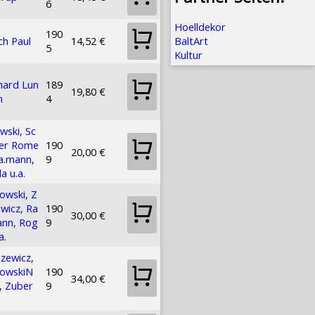
6
Hoelldekor
190
ch Paul
14,52 €
BaltArt
5
Kultur
hard Lun
189
19,80 €
n
4
wski, Sc
ber Rome
190
20,00 €
.a.mann,
9
a u.a.
owski, Z
wicz, Ra
190
30,00 €
ann, Rog
9
a.
zewicz,
iowskiN
190
34,00 €
, Zuber
9