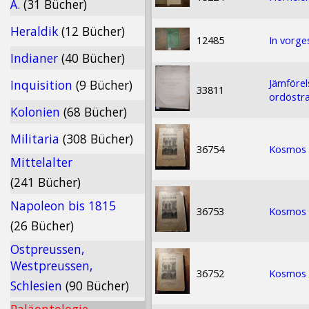
Ä.
(31 Bücher)
Heraldik
(12 Bücher)
12485
In vorges
Indianer
(40 Bücher)
Jämförel
Inquisition
(9 Bücher)
33811
ordöstra
Kolonien
(68 Bücher)
Militaria
(308 Bücher)
36754
Kosmos Z
Mittelalter
(241 Bücher)
Napoleon bis 1815
36753
Kosmos Z
(26 Bücher)
Ostpreussen,
Westpreussen,
36752
Kosmos Z
Schlesien
(90 Bücher)