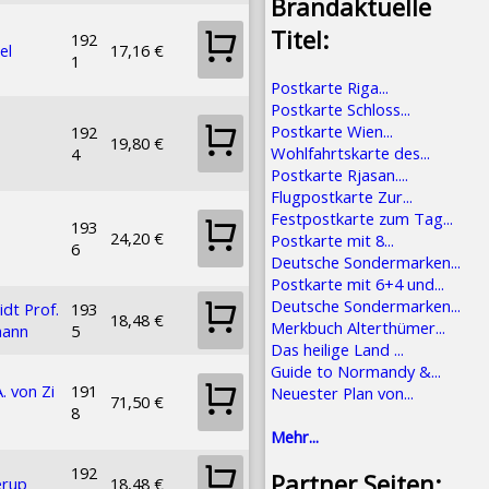
Brandaktuelle
Titel:
192
el
17,16 €
1
Postkarte Riga...
Postkarte Schloss...
Postkarte Wien...
192
19,80 €
Wohlfahrtskarte des...
4
Postkarte Rjasan....
Flugpostkarte Zur...
Festpostkarte zum Tag...
193
24,20 €
Postkarte mit 8...
6
Deutsche Sondermarken...
Postkarte mit 6+4 und...
Deutsche Sondermarken...
dt Prof.
193
18,48 €
Merkbuch Alterthümer...
ann
5
Das heilige Land ...
Guide to Normandy &...
A. von Zi
191
Neuester Plan von...
71,50 €
8
Mehr...
192
Partner Seiten:
erup
18,48 €