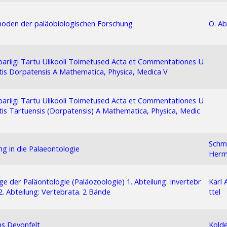
hoden der paläobiologischen Forschung
O. Ab
bariigi Tartu Ülikooli Toimetused Acta et Commentationes U
atis Dorpatensis A Mathematica, Physica, Medica V
bariigi Tartu Ülikooli Toimetused Acta et Commentationes U
atis Tartuensis (Dorpatensis) A Mathematica, Physica, Medic
Schmi
ng in die Palaeontologie
Herm
e der Paläontologie (Paläozoologie) 1. Abteilung: Invertebr
Karl 
2. Abteilung: Vertebrata. 2 Bände
ttel
s Devonfelt
Kold