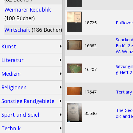
Weimarer Republik
(100 Bücher)
18725
Paläozoo
Wirtschaft
(186 Bücher)
Senckenb
16662
Erdöl Ge
Kunst
W. Wenz
Literatur
Sitzungs
16207
g Heft 2
Medizin
Religionen
17647
Tertiary
Sonstige Randgebiete
The Geol
35536
Sport und Spiel
oic and 
Technik