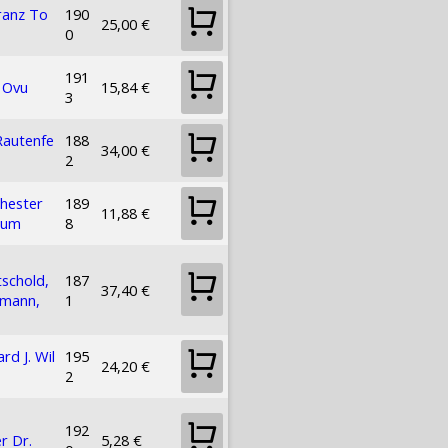
ranz To
190
25,00 €
0
191
 Ovu
15,84 €
3
 Rautenfe
188
34,00 €
2
hester
189
11,88 €
eum
8
schold,
187
37,40 €
fmann,
1
rd J. Wil
195
24,20 €
2
192
r Dr.
5,28 €