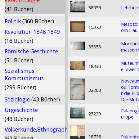
Paläontologie
38056
Lehrbuch
(41 Bücher)
Politik
(360 Bücher)
Mesozois
15373
om Liau
Revolution 1848 1849
(16 Bücher)
Morpholo
35858
massen 
Römische Geschichte
(51 Bücher)
Museum 
18330
e lower 
Sozialismus,
Kommunismus
Noveaux 
(299 Bücher)
ou Tome 
32200
r die Bi
Soziologie
(43 Bücher)
Die Mutt
Urgeschichte
Palaeoge
23229
urope
(43 Bücher)
Völkerkunde,Ethnographie
18726
Paläont
(62 Bücher)