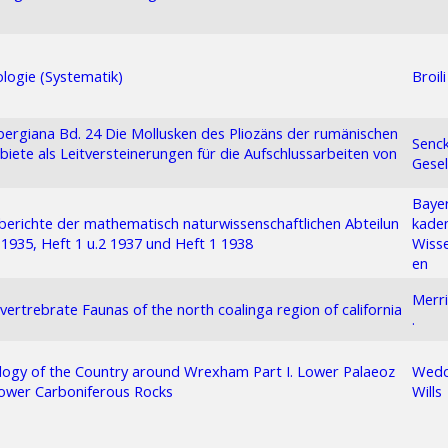
logie (Systematik)
Broili
ergiana Bd. 24 Die Mollusken des Pliozäns der rumänischen
Senc
biete als Leitversteinerungen für die Aufschlussarbeiten von
Gesel
Bayer
berichte der mathematisch naturwissenschaftlichen Abteilun
kade
 1935, Heft 1 u.2 1937 und Heft 1 1938
Wiss
en
Merr
 vertrebrate Faunas of the north coalinga region of california
.
ogy of the Country around Wrexham Part I. Lower Palaeoz
Wedd
lower Carboniferous Rocks
Wills