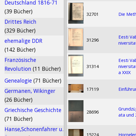
Deutschland 1816-71
(39 Bücher)
32701
Die Met
Drittes Reich
(329 Bücher)
Eesti Va
31296
ehemalige DDR
niversit
(142 Bücher)
Französische
Eesti Va
31314
niversit
Revolution
(11 Bücher)
a XXIX
Genealogie
(71 Bücher)
17119
Einführu
Germanen, Wikinger
(26 Bücher)
Grundzüg
Griechische Geschichte
28696
ata und 
(71 Bücher)
Hanse,Schonenfahrer u.
15224
Hornelen