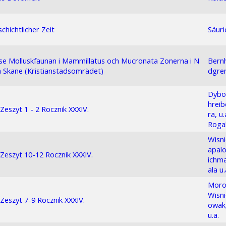
chichtlicher Zeit
Säuri
se Molluskfaunan i Mammillatus och Mucronata Zonerna i N
Bern
 Skane (Kristianstadsomrädet)
dgre
Dybo
hrei
eszyt 1 - 2 Rocznik XXXIV.
ra, u
Rogal
Wisni
apalo
eszyt 10-12 Rocznik XXXIV.
ichm
ala u.
Moro
Wisn
eszyt 7-9 Rocznik XXXIV.
owak
u.a.