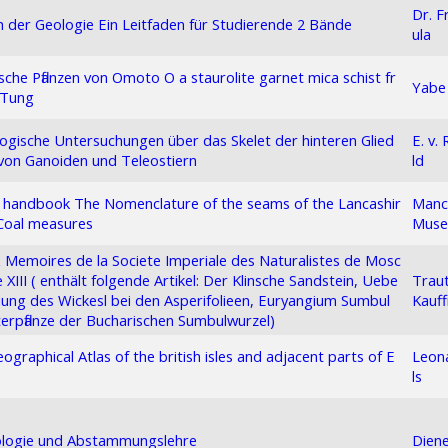
Dr. F
 der Geologie Ein Leitfaden für Studierende 2 Bände
ula
che Pflanzen von Omoto O a staurolite garnet mica schist fr
Yabe
 Tung
gische Untersuchungen über das Skelet der hinteren Glied
E. v.
von Ganoiden und Teleostiern
ld
handbook The Nomenclature of the seams of the Lancashir
Manc
Coal measures
Mus
Memoires de la Societe Imperiale des Naturalistes de Mosc
XIII ( enthält folgende Artikel: Der Klinsche Sandstein, Uebe
Traut
ldung des Wickesl bei den Asperifolieen, Euryangium Sumbul
Kauf
erpflanze der Bucharischen Sumbulwurzel)
ographical Atlas of the british isles and adjacent parts of E
Leona
ls
ologie und Abstammungslehre
Diene