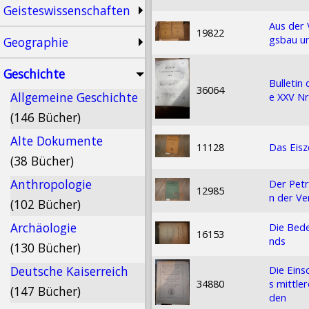
Geisteswissenschaften
Aus der 
19822
gsbau u
Geographie
Geschichte
Bulletin
36064
Allgemeine Geschichte
e XXV Nr
(146 Bücher)
Alte Dokumente
11128
Das Eisz
(38 Bücher)
Anthropologie
Der Pet
12985
n der Ve
(102 Bücher)
Archäologie
Die Bede
16153
nds
(130 Bücher)
Die Eins
Deutsche Kaiserreich
34880
s mittle
(147 Bücher)
den