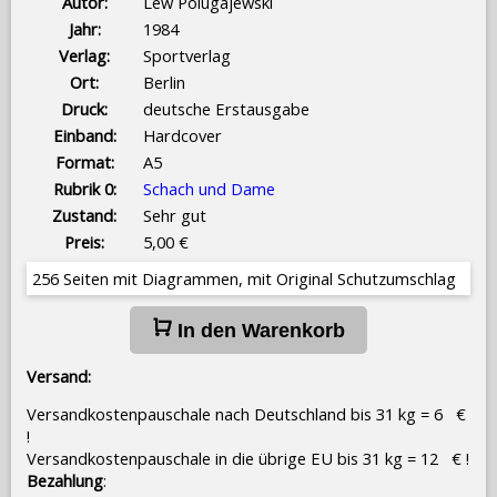
Autor:
Lew Polugajewski
Jahr:
1984
Verlag:
Sportverlag
Ort:
Berlin
Druck:
deutsche Erstausgabe
Einband:
Hardcover
Format:
A5
Rubrik 0:
Schach und Dame
Zustand:
Sehr gut
Preis:
5,00 €
256 Seiten mit Diagrammen, mit Original Schutzumschlag
In den Warenkorb
Versand:
Versandkostenpauschale nach Deutschland bis 31 kg = 6 €
!
Versandkostenpauschale in die übrige EU bis 31 kg = 12 € !
Bezahlung
: