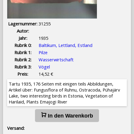
Lagernummer:
31255
Autor:
Jahr:
1935
Rubrik 0:
Baltikum, Lettland, Estland
Rubrik 1:
Pilze
Rubrik 2:
Wasserwirtschaft
Rubrik 3:
Vögel
Preis:
14,52 €
Tartu 1935, 176 Seiten mit einigen teils Abbildungen,
Artikel über: Fungusflora of Ruhnu, Ostracoda, Pühajärv
Lake, two interesting birds in Estonia, Vegetation of
Harilaid, Plants Emajogi River
In den Warenkorb
Versand: