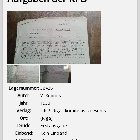
Lagernummer:
38428
Autor:
V. Knorins
Jahr:
1933
Verlag:
L.K.P. Rigas komitejas izdevums
Ort:
(Riga)
Druck:
Erstausgabe
Einband:
Kein Einband