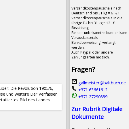
Versandkostenpauschale nach
Deutschland bis 31 kg = 6 € !
Versandkostenpauschale in die
übrige EU bis 31 kg = 12 € !
Bezahlung
:
Bei uns unbekannten Kunden kann
Vorauskasse(als
Banküberweisung) verlangt
werden.
Auch Paypal oder andere
Zahlungsarten möglich.
Fragen?
gallmeister@baltbuch.de
über: Die Revolution 1905/6,
+371 63661612
esse und weitere Der Verfasser
+371 27290839
tailliertes Bild des Landes
Zur Rubrik Digitale
Dokumente