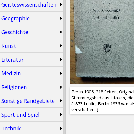
Geisteswissenschaften
Geographie
Geschichte
Kunst
Literatur
Medizin
Religionen
Berlin 1906, 318 Seiten, Origin
Stimmungsbild aus Litauen, die 
Sonstige Randgebiete
(1873 Lublin, Berlin 1936 war a
verschaffen. )
Sport und Spiel
Technik