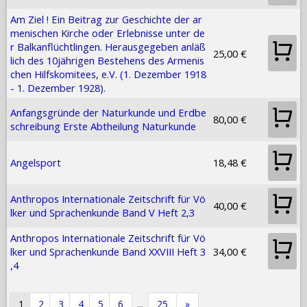
Am Ziel ! Ein Beitrag zur Geschichte der ar
menischen Kirche oder Erlebnisse unter de
r Balkanflüchtlingen. Herausgegeben anläß
25,00 €
lich des 10jährigen Bestehens des Armenis
chen Hilfskomitees, e.V. (1. Dezember 1918
- 1. Dezember 1928).
Anfangsgründe der Naturkunde und Erdbe
80,00 €
schreibung Erste Abtheilung Naturkunde
Angelsport
18,48 €
Anthropos Internationale Zeitschrift für Vö
40,00 €
lker und Sprachenkunde Band V Heft 2,3
Anthropos Internationale Zeitschrift für Vö
lker und Sprachenkunde Band XXVIII Heft 3
34,00 €
,4
1
2
3
4
5
6
...
25
»