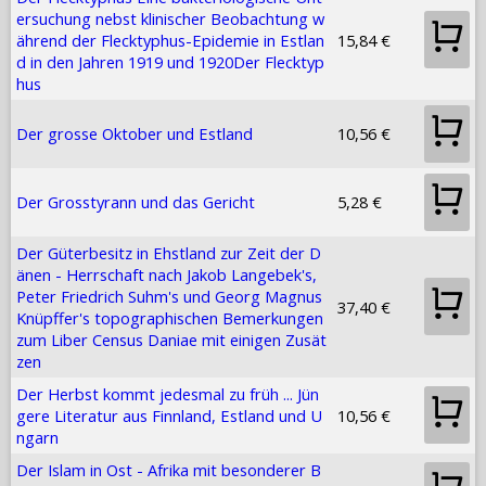
ersuchung nebst klinischer Beobachtung w
ährend der Flecktyphus-Epidemie in Estlan
15,84 €
d in den Jahren 1919 und 1920Der Flecktyp
hus
Der grosse Oktober und Estland
10,56 €
Der Grosstyrann und das Gericht
5,28 €
Der Güterbesitz in Ehstland zur Zeit der D
änen - Herrschaft nach Jakob Langebek's,
Peter Friedrich Suhm's und Georg Magnus
37,40 €
Knüpffer's topographischen Bemerkungen
zum Liber Census Daniae mit einigen Zusät
zen
Der Herbst kommt jedesmal zu früh ... Jün
gere Literatur aus Finnland, Estland und U
10,56 €
ngarn
Der Islam in Ost - Afrika mit besonderer B