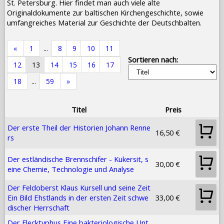
St. Petersburg. Hier findet man auch viele alte
Originaldokumente zur baltischen Kirchengeschichte, sowie
umfangreiches Material zur Geschichte der Deutschbalten.
«
1
...
8
9
10
11
Sortieren nach:
12
13
14
15
16
17
18
...
59
»
Titel
Preis
Der erste Theil der Historien Johann Renne
16,50 €
rs
Der estländische Brennschifer - Kukersit, s
30,00 €
eine Chemie, Technologie und Analyse
Der Feldoberst Klaus Kursell und seine Zeit
Ein Bild Ehstlands in der ersten Zeit schwe
33,00 €
discher Herrschaft
Der Flecktyphus Eine bakteriologische Unt