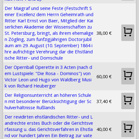
Der Maigraf und seine Feste (Festschrift S
einer Excellenz dem Herrn Geheimrath und
Ritter Karl Ernst von Baer, Mitglied der Kai
serlichen Akademie der Wissenschaften zu
St. Petersburg, bringt, als ihrem ehemalige
38,00 €
n Zögling, zum funfzigjährigen Doctorjubil
äum am 29. August (10. September) 1864 i
hre aufrichtige Verehrung dar die Ehstländ
ische Ritter- und Domschule
Der Opernball Operette in 3 Acten (nach d
em Lustspiele: "Die Rosa - Dominos") von
60,00 €
Victor Leon und Hugo von Waldberg Musi
k von Richard Heuberger
Der Religionsunterricht an höheren Schule
n mit besonderer Berücksichtigung der Sc
37,40 €
hulverhältnisse Rußlands
Der revidirten ehstländischen Ritter- und L
andrechte erstes Buch oder die Gerichtsve
rfassung u. das Gerichtsverfahren in Ehstla
40,00 €
nd vor hundert Jahren Ein Beitrag zur vate