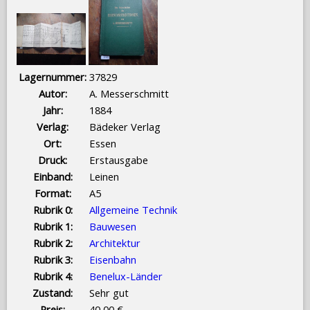
Lagernummer:
37829
Autor:
A. Messerschmitt
Jahr:
1884
Verlag:
Bädeker Verlag
Ort:
Essen
Druck:
Erstausgabe
Einband:
Leinen
Format:
A5
Rubrik 0:
Allgemeine Technik
Rubrik 1:
Bauwesen
Rubrik 2:
Architektur
Rubrik 3:
Eisenbahn
Rubrik 4:
Benelux-Länder
Zustand:
Sehr gut
Preis:
40,00 €