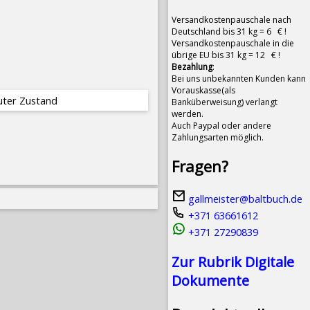
Versandkostenpauschale nach
Deutschland bis 31 kg = 6 € !
Versandkostenpauschale in die
übrige EU bis 31 kg = 12 € !
Bezahlung
:
Bei uns unbekannten Kunden kann
Vorauskasse(als
guter Zustand
Banküberweisung) verlangt
werden.
Auch Paypal oder andere
Zahlungsarten möglich.
Fragen?
gallmeister@baltbuch.de
+371 63661612
+371 27290839
Zur Rubrik Digitale
Dokumente