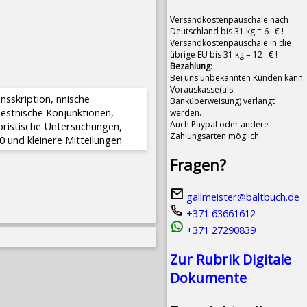
Versandkostenpauschale nach
Deutschland bis 31 kg = 6 € !
Versandkostenpauschale in die
übrige EU bis 31 kg = 12 € !
Bezahlung
:
Bei uns unbekannten Kunden kann
Vorauskasse(als
sskription, finnische
Banküberweisung) verlangt
 estnische Konjunktionen,
werden.
Auch Paypal oder andere
loristische Untersuchungen,
Zahlungsarten möglich.
0 und kleinere Mitteilungen
Fragen?
gallmeister@baltbuch.de
+371 63661612
+371 27290839
Zur Rubrik Digitale
Dokumente