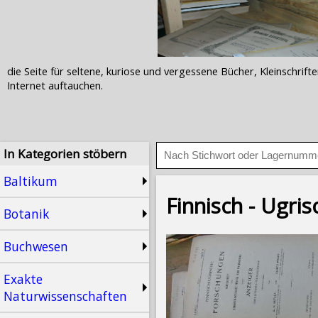
die Seite für seltene, kuriose und vergessene Bücher, Kleinschr
Internet auftauchen.
In Kategorien stöbern
Baltikum
Finnisch - Ugri
Botanik
Buchwesen
Exakte
Naturwissenschaften