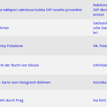
Kulickova
 naklapeci valeckova loziska SKF noveho provedeni
SKF Akci
ecnost
Sächsis
ahrten
sche Damp
hrt
Jiriny Polaskove
Vik. Pola
rte der Bucht von Eleusis
OKH/Ge
 - Karte vom Königreich Böhmen
Koristka
eht durch Prag
Ina Rott