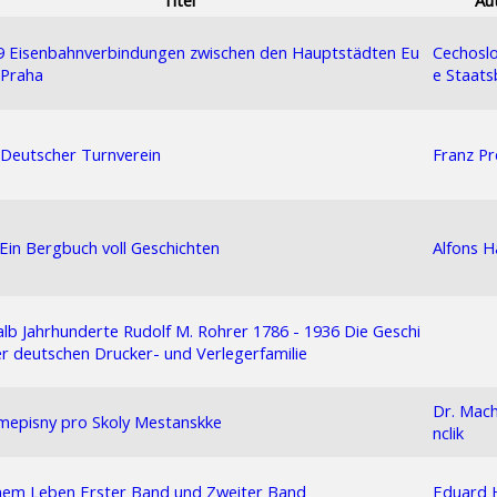
29 Eisenbahnverbindungen zwischen den Hauptstädten Eu
Cechoslo
 Praha
e Staat
 Deutscher Turnverein
Franz Pr
 Ein Bergbuch voll Geschichten
Alfons 
lb Jahrhunderte Rudolf M. Rohrer 1786 - 1936 Die Geschi
er deutschen Drucker- und Verlegerfamilie
Dr. Mach
mepisny pro Skoly Mestanskke
nclik
nem Leben Erster Band und Zweiter Band
Eduard H