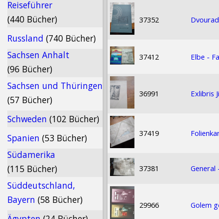
Reiseführer
(440 Bücher)
37352
Dvourada
Russland
(740 Bücher)
Sachsen Anhalt
37412
Elbe - F
(96 Bücher)
Sachsen und Thüringen
36991
Exlibris 
(57 Bücher)
Schweden
(102 Bücher)
37419
Folienka
Spanien
(53 Bücher)
Südamerika
(115 Bücher)
37381
General
Süddeutschland,
Bayern
(58 Bücher)
29966
Golem g
Ägypten
(24 Bücher)