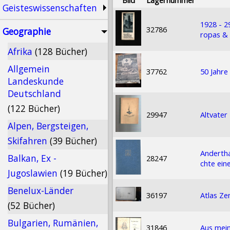
Geisteswissenschaften
1928 - 
32786
Geographie
ropas &
Afrika
(128 Bücher)
Allgemein
37762
50 Jahre
Landeskunde
Deutschland
(122 Bücher)
29947
Altvater
Alpen, Bergsteigen,
Skifahren
(39 Bücher)
Andertha
Balkan, Ex -
28247
chte ein
Jugoslawien
(19 Bücher)
Benelux-Länder
36197
Atlas Ze
(52 Bücher)
Bulgarien, Rumänien,
31846
Aus mei