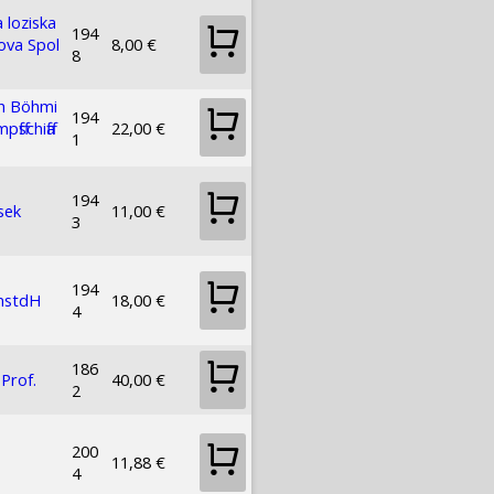
 loziska
194
ova Spol
8,00 €
8
ch Böhmi
194
ffschiffa
22,00 €
1
194
sek
11,00 €
3
194
nstdH
18,00 €
4
186
 Prof.
40,00 €
2
200
11,88 €
4