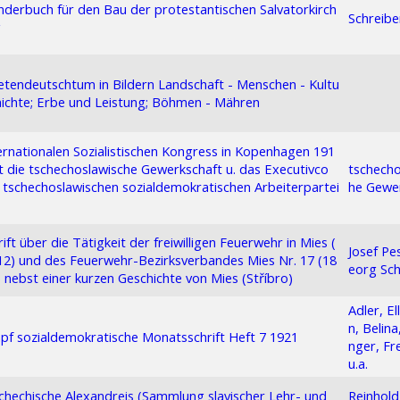
derbuch für den Bau der protestantischen Salvatorkirch
Schreibe
g
tendeutschtum in Bildern Landschaft - Menschen - Kultu
hichte; Erbe und Leistung; Böhmen - Mähren
rnationalen Sozialistischen Kongress in Kopenhagen 191
 die tschechoslawische Gewerkschaft u. das Executivco
tschecho
 tschechoslawischen sozialdemokratischen Arbeiterpartei
he Gewe
ift über die Tätigkeit der freiwilligen Feuerwehr in Mies (
Josef Pe
2) und des Feuerwehr-Bezirksverbandes Mies Nr. 17 (18
eorg Sc
 nebst einer kurzen Geschichte von Mies (Stříbro)
Adler, E
n, Belina
f sozialdemokratische Monatsschrift Heft 7 1921
nger, Fr
u.a.
schechische Alexandreis (Sammlung slavischer Lehr- und
Reinhol