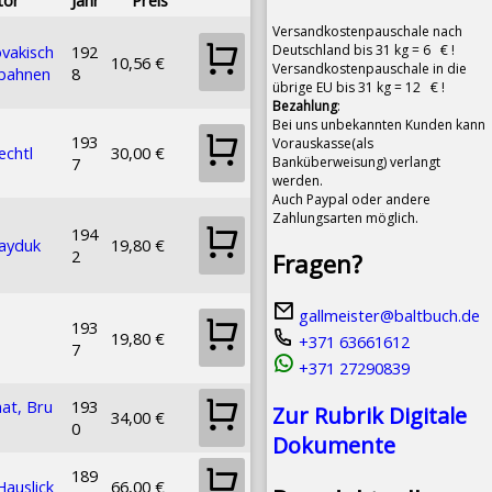
Versandkostenpauschale nach
Deutschland bis 31 kg = 6 € !
vakisch
192
10,56 €
Versandkostenpauschale in die
sbahnen
8
übrige EU bis 31 kg = 12 € !
Bezahlung
:
Bei uns unbekannten Kunden kann
193
Vorauskasse(als
echtl
30,00 €
Banküberweisung) verlangt
7
werden.
Auch Paypal oder andere
Zahlungsarten möglich.
194
Hayduk
19,80 €
2
Fragen?
gallmeister@baltbuch.de
193
19,80 €
+371 63661612
7
+371 27290839
at, Bru
193
Zur Rubrik Digitale
34,00 €
0
Dokumente
189
auslick
66,00 €