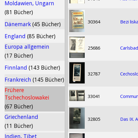
Moldawien, Ungarn
(81 Bücher)
30364
Bezi lis
Dänemark
(45 Bücher)
England
(85 Bücher)
Europa allgemein
25686
Carlsbad
(17 Bücher)
Finnland
(143 Bücher)
32787
Cechoslo
Frankreich
(145 Bücher)
Frühere
33041
Communi
Tschechoslowakei
(67 Bücher)
Griechenland
32805
Das IX. 
(11 Bücher)
Indien, Tibet