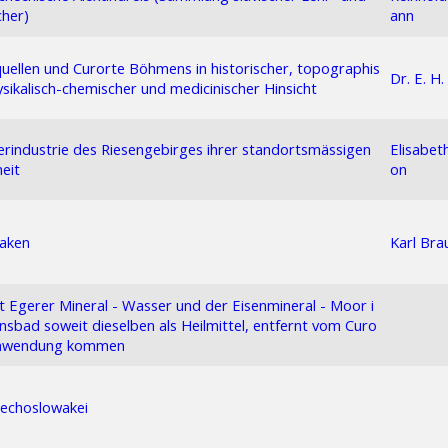
her)
ann
quellen und Curorte Böhmens in historischer, topographis
Dr. E. H.
ysikalisch-chemischer und medicinischer Hinsicht
erindustrie des Riesengebirges ihrer standortsmässigen
Elisabet
eit
on
waken
Karl Bra
t Egerer Mineral - Wasser und der Eisenmineral - Moor i
nsbad soweit dieselben als Heilmittel, entfernt vom Curo
 Anwendung kommen
hechoslowakei