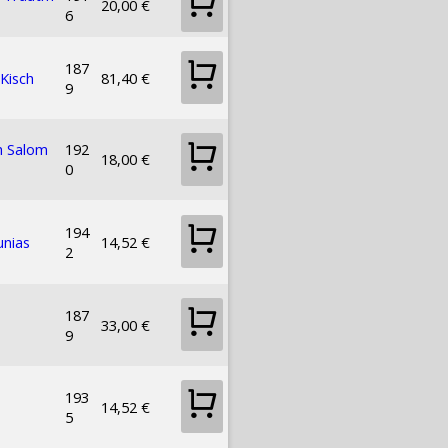
20,00 €
6
187
 Kisch
81,40 €
9
h Salom
192
18,00 €
0
194
unias
14,52 €
2
187
33,00 €
9
193
14,52 €
5