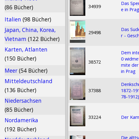
Das Spen
34939
(86 Bücher)
e in Pra
Italien
(98 Bücher)
Das Sude
Japan, China, Korea,
29498
r - Gesc
Vietnam
(122 Bücher)
Karten, Atlanten
Dem inte
(150 Bücher)
0 widmet
38572
mite der
Meer
(54 Bücher)
in Prag
Mitteldeutschland
Denkschr
(136 Bücher)
37388
1872-191
78-1912)
Niedersachsen
(85 Bücher)
33224
Der Kamp
Nordamerika
(192 Bücher)
Die altt