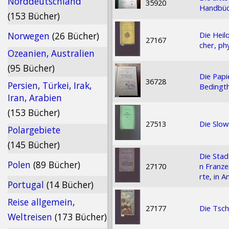
Norddeutschland
35920
Handbüc
(153 Bücher)
Die Heil
Norwegen
(26 Bücher)
27167
cher, ph
Ozeanien, Australien
(95 Bücher)
Die Papi
36728
Persien, Türkei, Irak,
Bedingth
Iran, Arabien
(153 Bücher)
27513
Die Slo
Polargebiete
(145 Bücher)
Die Stad
Polen
(89 Bücher)
27170
n Franze
rte, in
Portugal
(14 Bücher)
Reise allgemein,
27177
Die Tsc
Weltreisen
(173 Bücher)