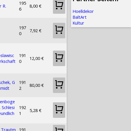
195
r R.
8,00 €
6
Hoelldekor
BaltArt
Kultur
197
7,92 €
0
slawisc
191
12,00 €
rkschaft
0
schek, G
191
80,00 €
hmidt
2
llenboge
, Schlesi
192
5,28 €
eundlich
1
d Trautm
191