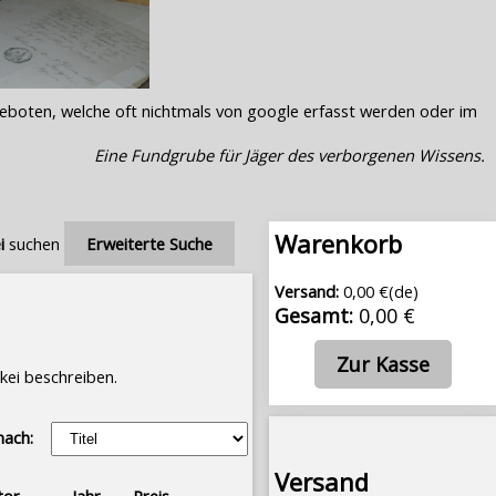
geboten, welche oft nichtmals von google erfasst werden oder im
Eine Fundgrube für Jäger des verborgenen Wissens.
Warenkorb
i
suchen
Erweiterte Suche
Versand:
0,00 €(de)
Gesamt:
0,00 €
Zur Kasse
kei beschreiben.
nach:
Versand
tor
Jahr
Preis