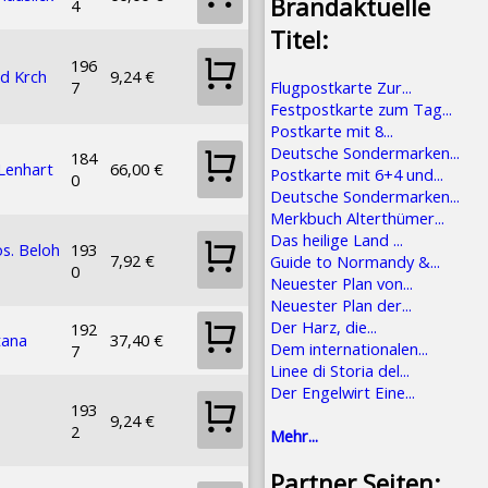
Brandaktuelle
4
Titel:
196
d Krch
9,24 €
Flugpostkarte Zur...
7
Festpostkarte zum Tag...
Postkarte mit 8...
Deutsche Sondermarken...
184
 Lenhart
66,00 €
Postkarte mit 6+4 und...
0
Deutsche Sondermarken...
Merkbuch Alterthümer...
Das heilige Land ...
os. Beloh
193
7,92 €
Guide to Normandy &...
0
Neuester Plan von...
Neuester Plan der...
Der Harz, die...
192
tana
37,40 €
Dem internationalen...
7
Linee di Storia del...
Der Engelwirt Eine...
193
9,24 €
2
Mehr...
Partner Seiten: