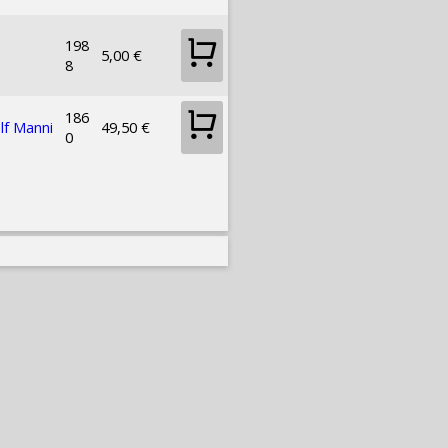
198
5,00 €
8
186
lf Manni
49,50 €
0