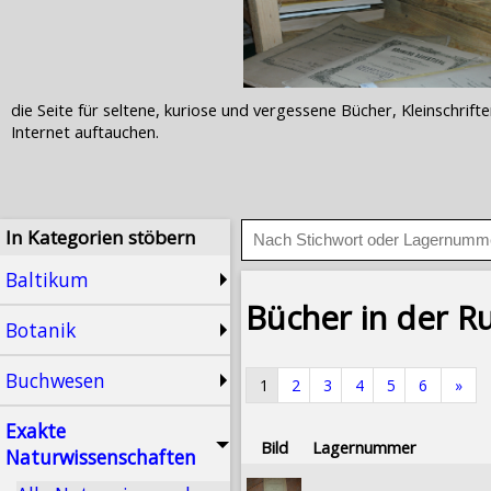
die Seite für seltene, kuriose und vergessene Bücher, Kleinschr
Internet auftauchen.
In Kategorien stöbern
Baltikum
Bücher in der R
Botanik
Buchwesen
1
2
3
4
5
6
»
Exakte
Bild
Lagernummer
Naturwissenschaften