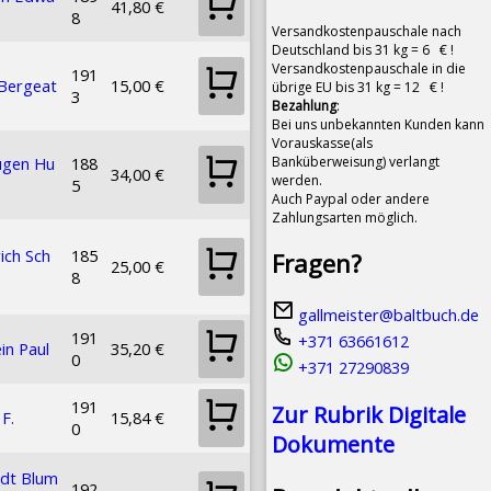
41,80 €
8
Versandkostenpauschale nach
Deutschland bis 31 kg = 6 € !
Versandkostenpauschale in die
191
 Bergeat
15,00 €
übrige EU bis 31 kg = 12 € !
3
Bezahlung
:
Bei uns unbekannten Kunden kann
Vorauskasse(als
Banküberweisung) verlangt
ugen Hu
188
34,00 €
werden.
5
Auch Paypal oder andere
Zahlungsarten möglich.
rich Sch
185
Fragen?
25,00 €
8
gallmeister@baltbuch.de
191
+371 63661612
in Paul
35,20 €
0
+371 27290839
191
Zur Rubrik Digitale
F.
15,84 €
0
Dokumente
dt Blum
192