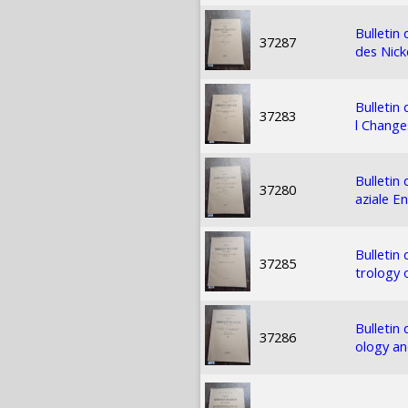
Bulletin
37287
des Nick
Bulletin
37283
l Change
Bulletin
37280
aziale E
Bulletin
37285
trology 
Bulletin
37286
ology an