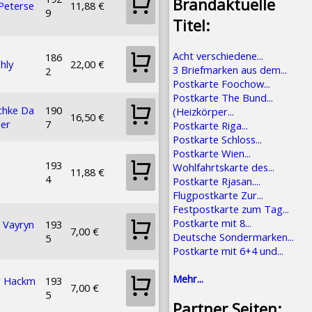
Brandaktuelle
Peterse
11,88 €
9
Titel:
Acht verschiedene...
186
hly
22,00 €
3 Briefmarken aus dem...
2
Postkarte Foochow...
Postkarte The Bund...
chke Da
190
(Heizkörper...
16,50 €
er
7
Postkarte Riga...
Postkarte Schloss...
Postkarte Wien...
193
Wohlfahrtskarte des...
11,88 €
4
Postkarte Rjasan....
Flugpostkarte Zur...
Festpostkarte zum Tag...
Postkarte mit 8...
i Vayryn
193
7,00 €
Deutsche Sondermarken...
5
Postkarte mit 6+4 und...
Mehr...
r Hackm
193
7,00 €
5
Partner Seiten: