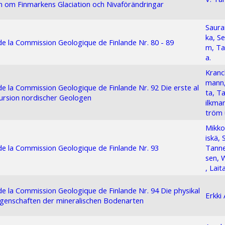
gan om Finmarkens Glaciation och Nivaförändringar
Saura
ka, S
 de la Commission Geologique de Finlande Nr. 80 - 89
m, Ta
a.
Kranc
mann,
 de la Commission Geologique de Finlande Nr. 92 Die erste al
ta, T
ursion nordischer Geologen
ilkma
tröm 
Mikko
iskä, 
 de la Commission Geologique de Finlande Nr. 93
Tanne
sen,
, Lait
 de la Commission Geologique de Finlande Nr. 94 Die physikal
Erkki
igenschaften der mineralischen Bodenarten