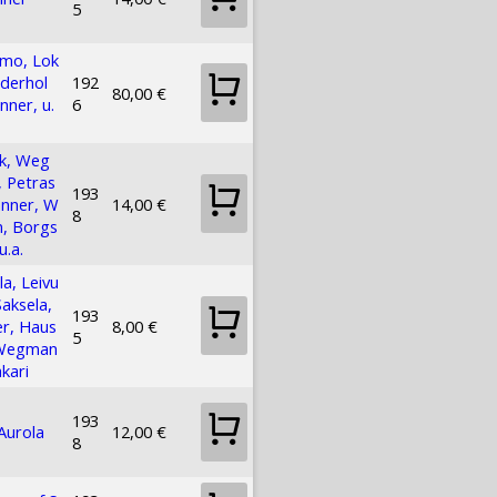
5
mo, Lok
ederhol
192
80,00 €
nner, u.
6
k, Weg
 Petras
193
anner, W
14,00 €
8
n, Borgs
u.a.
la, Leivu
Saksela,
193
r, Haus
8,00 €
5
 Wegman
akari
193
 Aurola
12,00 €
8