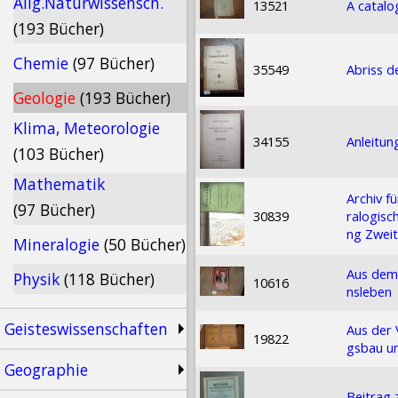
Allg.Naturwissensch.
13521
A catalo
(193 Bücher)
Chemie
(97 Bücher)
35549
Abriss d
Geologie
(193 Bücher)
Klima, Meteorologie
34155
Anleitun
(103 Bücher)
Mathematik
Archiv f
(97 Bücher)
30839
ralogisc
ng Zweit
Mineralogie
(50 Bücher)
Aus dem
Physik
(118 Bücher)
10616
nsleben
Geisteswissenschaften
Aus der 
19822
gsbau u
Geographie
Beitrag 