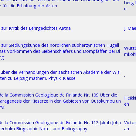
berg 
 für die Erhaltung der Arten
n
 zur Kritik des Lehrgedichtes Aetna
J. Mae
 zur Siedlungskunde des nördlichen subherzynischen Hügell
Wüts
Das Vorkommen des Siebenschläfers und Dompfaffen bei Bl
mköhl
rg
 über die Verhandlungen der sächsischen Akademie der Wis
.
ten zu Leipzig mathem. Physik. Klasse
 de la Commission Geologique de Finlande Nr. 109 Über die
Heikk
aragenesis der Kieserze in den Gebieten von Outokumpu un
en
rvi
 de la Commission Geologique de Finlande Nr. 112 Jakob Joha
Victo
erholm Biographic Notes and Bibliography
an