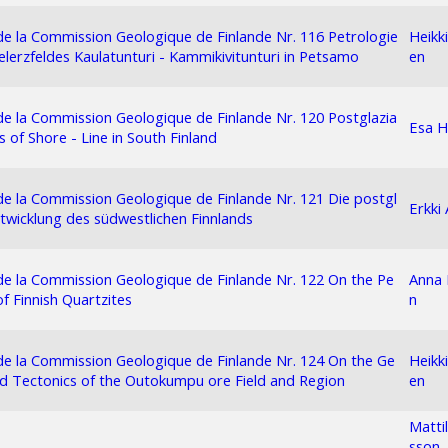
 de la Commission Geologique de Finlande Nr. 116 Petrologie
Heikk
elerzfeldes Kaulatunturi - Kammikivitunturi in Petsamo
en
 de la Commission Geologique de Finlande Nr. 120 Postglazia
Esa 
s of Shore - Line in South Finland
 de la Commission Geologique de Finlande Nr. 121 Die postgl
Erkki
ntwicklung des südwestlichen Finnlands
 de la Commission Geologique de Finlande Nr. 122 On the Pe
Anna 
of Finnish Quartzites
n
 de la Commission Geologique de Finlande Nr. 124 On the Ge
Heikk
d Tectonics of the Outokumpu ore Field and Region
en
Mattil
sson,