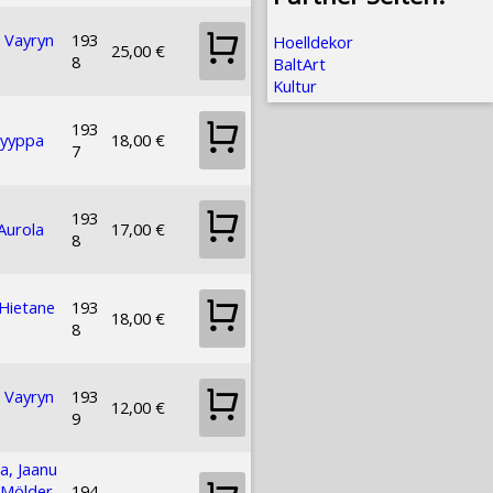
i Vayryn
193
Hoelldekor
25,00 €
8
BaltArt
Kultur
193
Hyyppa
18,00 €
7
193
 Aurola
17,00 €
8
Hietane
193
18,00 €
8
i Vayryn
193
12,00 €
9
a, Jaanu
 Mölder,
194