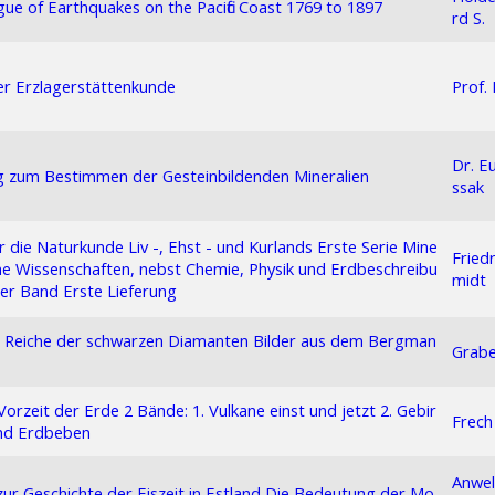
gue of Earthquakes on the Pacific Coast 1769 to 1897
rd S.
er Erzlagerstättenkunde
Prof.
Dr. E
g zum Bestimmen der Gesteinbildenden Mineralien
ssak
ür die Naturkunde Liv -, Ehst - und Kurlands Erste Serie Mine
Fried
he Wissenschaften, nebst Chemie, Physik und Erdbeschreibu
midt
er Band Erste Lieferung
 Reiche der schwarzen Diamanten Bilder aus dem Bergman
Grabe
Vorzeit der Erde 2 Bände: 1. Vulkane einst und jetzt 2. Gebir
Frech 
nd Erdbeben
Anwel
zur Geschichte der Eiszeit in Estland Die Bedeutung der Mo