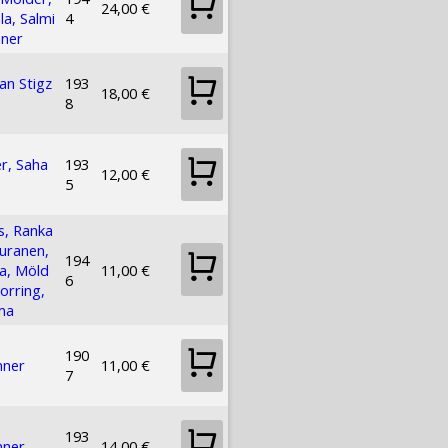
24,00 €
la, Salmi
4
nner
n Stigz
193
18,00 €
8
r, Saha
193
12,00 €
5
s, Ranka
uranen,
194
a, Möld
11,00 €
6
orring,
ma
190
nner
11,00 €
7
193
nner
14,00 €