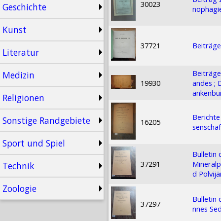
30023
Geschichte
nophagie
Kunst
37721
Beiträge
Literatur
Beiträge
Medizin
19930
andes ; 
ankenbu
Religionen
Berichte
Sonstige Randgebiete
16205
senschaf
Sport und Spiel
Bulletin
37291
Mineralp
Technik
d Polvijä
Zoologie
Bulletin
37297
nnes Sed