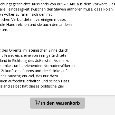
stehungsgeschichte Russlands von 861 - 1340. aus dem Vorwort: Das Z
alle Feindseligkeit zwischen den Slawen aufhören muss; dass Polen,
Völker zu fallen, sich offen mit
rlichen Verbündeten, vereinigen müsse,
 die Hand reichen und sie auch den anderen
sten.
des Orients im lateinischen Sinne durch
cht Frankreich, eine von ihm gefürchtete
sland in Richtung des äußersten Asiens zu
insamkeit umherziehenden Nomadenvölkern in
r Zukunft des Ruhms und der Stärke auf
ens täuscht; ein Ziel, das nur dazu
auen aufrechtzuerhalten und seinen Hass
land selbst hat dieses politische Ziel
In den Warenkorb