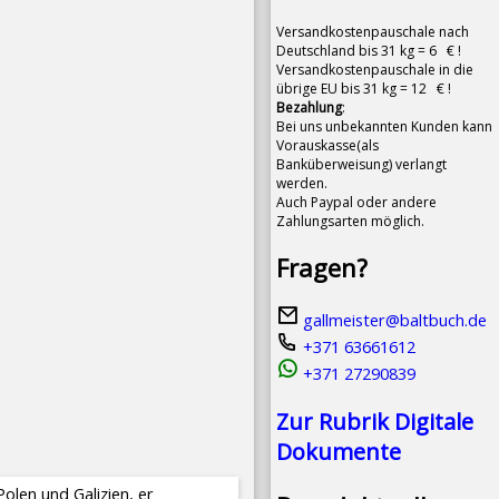
Versandkostenpauschale nach
Deutschland bis 31 kg = 6 € !
Versandkostenpauschale in die
übrige EU bis 31 kg = 12 € !
Bezahlung
:
Bei uns unbekannten Kunden kann
Vorauskasse(als
Banküberweisung) verlangt
werden.
Auch Paypal oder andere
Zahlungsarten möglich.
Fragen?
gallmeister@baltbuch.de
+371 63661612
+371 27290839
Zur Rubrik Digitale
Dokumente
len und Galizien, er