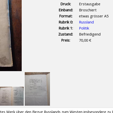
Druck:
Erstausgabe
Einband:
Broschiert
Format:
etwas grösser A5
Rubrik 0:
Russland
Rubrik 1:
Politik
Zustand:
Befriedigend
Preis:
70,00 €
antes Werk über den Bezug Russlands zum Westen insbesondere zu Po