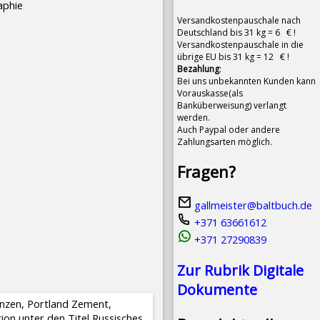
aphie
Versandkostenpauschale nach
Deutschland bis 31 kg = 6 € !
Versandkostenpauschale in die
übrige EU bis 31 kg = 12 € !
Bezahlung
:
Bei uns unbekannten Kunden kann
Vorauskasse(als
Banküberweisung) verlangt
werden.
Auch Paypal oder andere
Zahlungsarten möglich.
Fragen?
gallmeister@baltbuch.de
+371 63661612
+371 27290839
Zur Rubrik Digitale
Dokumente
inzen, Portland Zement,
tion unter den Titel Russisches