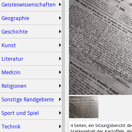
Geisteswissenschaften
Geographie
Geschichte
Kunst
Literatur
Medizin
Religionen
Sonstige Randgebiete
Sport und Spiel
4 Seiten, ein Sitzungsbericht 
Technik
Stärkegehalt der Kartoffeln, Wi