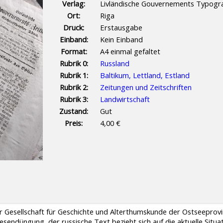
Verlag:
Livländische Gouvernements Typogr
Ort:
Riga
Druck:
Erstausgabe
Einband:
Kein Einband
Format:
A4 einmal gefaltet
Rubrik 0:
Russland
Rubrik 1:
Baltikum, Lettland, Estland
Rubrik 2:
Zeitungen und Zeitschriften
Rubrik 3:
Landwirtschaft
Zustand:
Gut
Preis:
4,00 €
der Gesellschaft für Geschichte und Alterthumskunde der Ostseeprov
esendüngung, der russische Text bezieht sich auf die aktuelle Situa