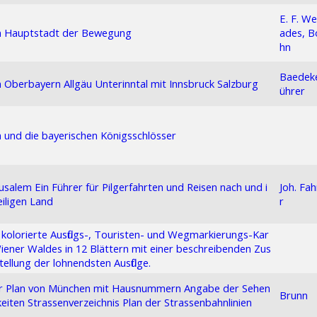
E. F. We
 Hauptstadt der Bewegung
ades, B
hn
Baedeke
Oberbayern Allgäu Unterinntal mit Innsbruck Salzburg
ührer
und die bayerischen Königsschlösser
usalem Ein Führer für Pilgerfahrten und Reisen nach und i
Joh. Fa
iligen Land
r
kolorierte Ausflugs-, Touristen- und Wegmarkierungs-Kar
iener Waldes in 12 Blättern mit einer beschreibenden Zus
llung der lohnendsten Ausflüge.
r Plan von München mit Hausnummern Angabe der Sehen
Brunn
eiten Strassenverzeichnis Plan der Strassenbahnlinien