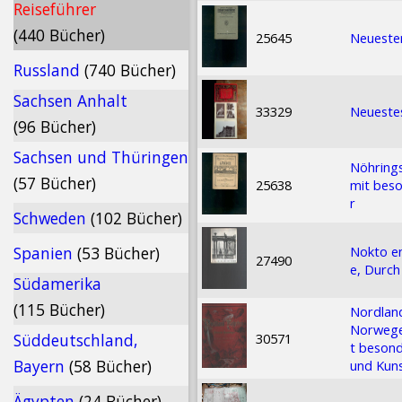
Reiseführer
(440 Bücher)
25645
Neuester
Russland
(740 Bücher)
Sachsen Anhalt
33329
Neuestes
(96 Bücher)
Sachsen und Thüringen
Nöhrings
(57 Bücher)
25638
mit beso
r
Schweden
(102 Bücher)
Nokto e
Spanien
(53 Bücher)
27490
e, Durch
Südamerika
(115 Bücher)
Nordlan
Norwegen
30571
Süddeutschland,
t besond
Bayern
(58 Bücher)
und Kun
Ägypten
(24 Bücher)