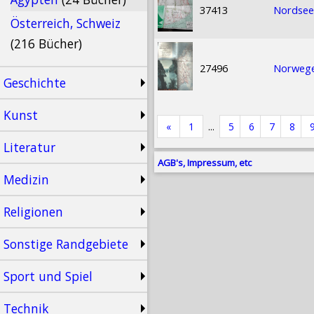
37413
Nordsee
Österreich, Schweiz
(216 Bücher)
27496
Norweg
Geschichte
Kunst
«
1
...
5
6
7
8
Literatur
AGB's, Impressum, etc
Medizin
Religionen
Sonstige Randgebiete
Sport und Spiel
Technik