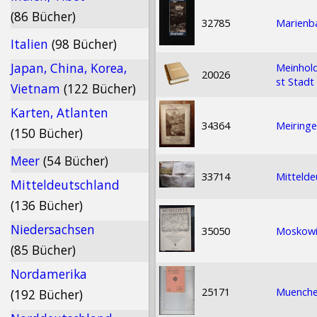
(86 Bücher)
32785
Marienb
Italien
(98 Bücher)
Japan, China, Korea,
Meinhol
20026
st Stadt
Vietnam
(122 Bücher)
Karten, Atlanten
34364
Meiringe
(150 Bücher)
Meer
(54 Bücher)
33714
Mittelde
Mitteldeutschland
(136 Bücher)
Niedersachsen
35050
Moskowia
(85 Bücher)
Nordamerika
25171
Muenchen
(192 Bücher)