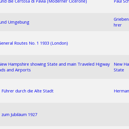
und die Certosa di Pavia (Moderner Cicerone)
Paul Sc
Grieben
 und Umgebung
hrer
eneral Routes No. 1 1933 (London)
New Hampshire showing State and main Traveled Higway
New Ha
oads and Airports
State
Führer durch die Alte Stadt
Herman
 zum Jubiläum 1927