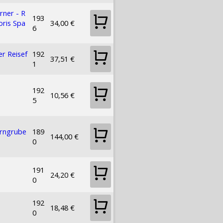
rner - R
193
oris Spa
34,00 €
6
r Reisef
192
37,51 €
1
192
10,56 €
5
hrngrube
189
144,00 €
0
191
24,20 €
0
192
18,48 €
0