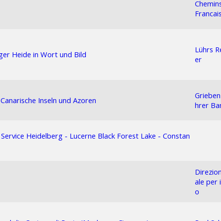
Chemins
Francai
Lührs R
er Heide in Wort und Bild
er
Grieben
Canarische Inseln und Azoren
hrer Ba
 Service Heidelberg - Lucerne Black Forest Lake - Constan
Direzio
ale per 
o