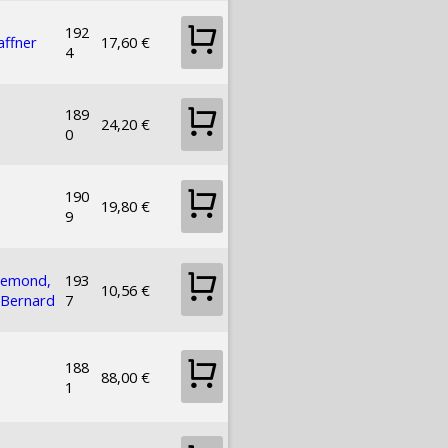
192
affner
17,60 €
4
189
24,20 €
0
190
19,80 €
9
Remond,
193
10,56 €
 Bernard
7
188
88,00 €
1