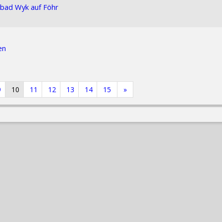
bad Wyk auf Föhr
en
9
10
11
12
13
14
15
»