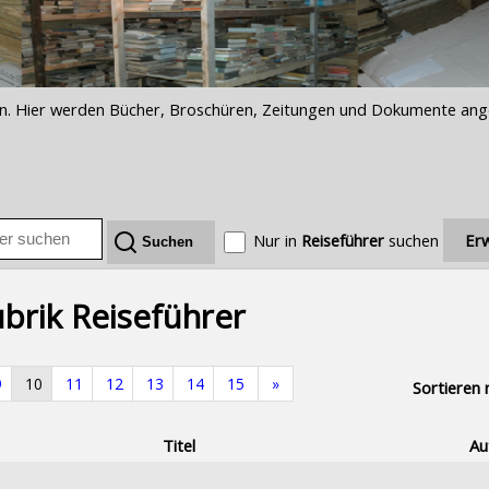
iften. Hier werden Bücher, Broschüren, Zeitungen und Dokumente an
Nur in
Reiseführer
suchen
Erw
ubrik Reiseführer
9
10
11
12
13
14
15
»
Sortieren 
Titel
Au