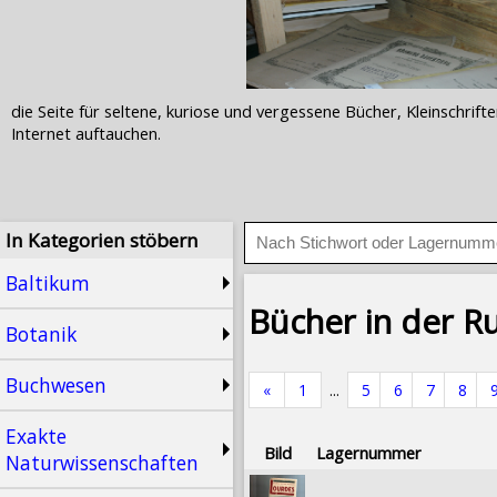
die Seite für seltene, kuriose und vergessene Bücher, Kleinschr
Internet auftauchen.
In Kategorien stöbern
Baltikum
Bücher in der R
Botanik
Buchwesen
«
1
...
5
6
7
8
Exakte
Bild
Lagernummer
Naturwissenschaften