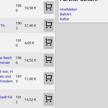
193
10,56 €
Hoelldekor
0
BaltArt
Kultur
190
 Th.
37,40 €
2
191
4,00 €
0
e Reich
193
14,52 €
ntrale
6
 von, H
ain und
197
11,00 €
Friedem
5
Gsell Fel
191
14,52 €
2