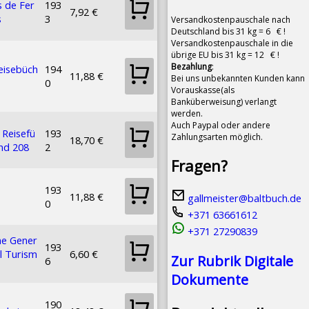
 de Fer
193
7,92 €
s
3
Versandkostenpauschale nach
Deutschland bis 31 kg = 6 € !
Versandkostenpauschale in die
übrige EU bis 31 kg = 12 € !
Bezahlung
:
eisebüch
194
11,88 €
Bei uns unbekannten Kunden kann
0
Vorauskasse(als
Banküberweisung) verlangt
werden.
Auch Paypal oder andere
 Reisefü
193
Zahlungsarten möglich.
18,70 €
nd 208
2
Fragen?
193
11,88 €
gallmeister@baltbuch.de
0
+371 63661612
+371 27290839
ne Gener
193
il Turism
6,60 €
Zur Rubrik Digitale
6
Dokumente
190