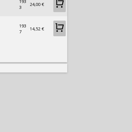
193
24,00 €
3
193
14,52 €
7