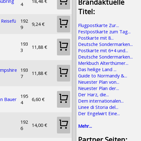
Brandaktuelle
hubring
18,48 €
4
Titel:
 Reisefü
192
9,24 €
Flugpostkarte Zur...
9
Festpostkarte zum Tag...
Postkarte mit 8...
193
Deutsche Sondermarken...
11,88 €
3
Postkarte mit 6+4 und...
Deutsche Sondermarken...
Merkbuch Alterthümer...
Das heilige Land ...
mpshire
193
11,88 €
Guide to Normandy &...
7
Neuester Plan von...
Neuester Plan der...
Der Harz, die...
195
n Bauer
6,60 €
Dem internationalen...
4
Linee di Storia del...
Der Engelwirt Eine...
192
14,00 €
Mehr...
6
Partner Seiten: