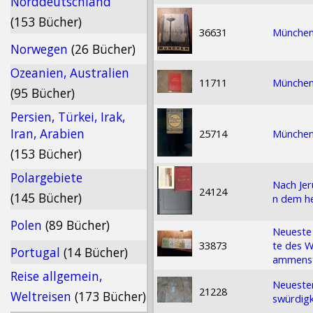
Norddeutschland
(153 Bücher)
36631
München
Norwegen
(26 Bücher)
Ozeanien, Australien
11711
München 
(95 Bücher)
Persien, Türkei, Irak,
Iran, Arabien
25714
München 
(153 Bücher)
Polargebiete
Nach Jer
24124
(145 Bücher)
n dem he
Polen
(89 Bücher)
Neueste 
33873
te des W
Portugal
(14 Bücher)
ammenste
Reise allgemein,
Neueste
21228
Weltreisen
(173 Bücher)
swürdigk