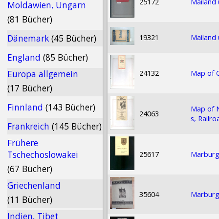
25172
Mailand 
Moldawien, Ungarn
(81 Bücher)
19321
Mailand
Dänemark
(45 Bücher)
England
(85 Bücher)
24132
Map of G
Europa allgemein
(17 Bücher)
Finnland
(143 Bücher)
Map of 
24063
s, Railr
Frankreich
(145 Bücher)
Frühere
Tschechoslowakei
25617
Marburg 
(67 Bücher)
Griechenland
35604
Marburg
(11 Bücher)
Indien, Tibet