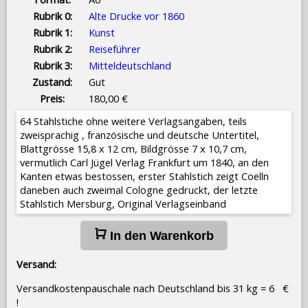
Rubrik 0:
Alte Drucke vor 1860
Rubrik 1:
Kunst
Rubrik 2:
Reiseführer
Rubrik 3:
Mitteldeutschland
Zustand:
Gut
Preis:
180,00 €
64 Stahlstiche ohne weitere Verlagsangaben, teils
zweisprachig , französische und deutsche Untertitel,
Blattgrösse 15,8 x 12 cm, Bildgrösse 7 x 10,7 cm,
vermutlich Carl Jügel Verlag Frankfurt um 1840, an den
Kanten etwas bestossen, erster Stahlstich zeigt Coelln
daneben auch zweimal Cologne gedruckt, der letzte
Stahlstich Mersburg, Original Verlagseinband
In den Warenkorb
Versand:
Versandkostenpauschale nach Deutschland bis 31 kg = 6 €
!