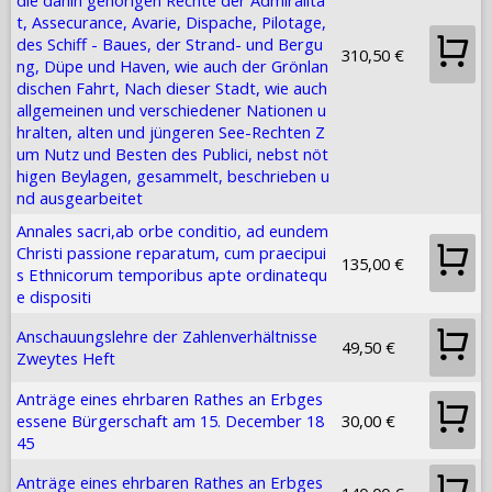
die dahin gehörigen Rechte der Admiralitä
t, Assecurance, Avarie, Dispache, Pilotage,
des Schiff - Baues, der Strand- und Bergu
310,50 €
ng, Düpe und Haven, wie auch der Grönlan
dischen Fahrt, Nach dieser Stadt, wie auch
allgemeinen und verschiedener Nationen u
hralten, alten und jüngeren See-Rechten Z
um Nutz und Besten des Publici, nebst nöt
higen Beylagen, gesammelt, beschrieben u
nd ausgearbeitet
Annales sacri,ab orbe conditio, ad eundem
Christi passione reparatum, cum praecipui
135,00 €
s Ethnicorum temporibus apte ordinatequ
e dispositi
Anschauungslehre der Zahlenverhältnisse
49,50 €
Zweytes Heft
Anträge eines ehrbaren Rathes an Erbges
essene Bürgerschaft am 15. December 18
30,00 €
45
Anträge eines ehrbaren Rathes an Erbges