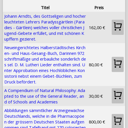
Titel
Preis
Johann Arndts, des Gottseligen und hocher
leuchteten Lehrers Paradyssgärtlein (Para
dies - Gärtlein) welches voller christlichen J
162,00 €
ugend-Gebete erfüllet, und mit schönen K
upffern gezieret.
Neueingerichtetes Halberstädtisches Kirch
en- und Haus-Gesang-Buch, Darinnen 972
schriftmäßige und erbauliche sonderlich de
s sel. D. M. Lutheri Lieder enthalten sind. U
80,00 €
nter Approbation eines Hochlöblichen Kon
sistorii nebst einem Gebet-Büchlein, zum
Druck befördert.
A Compendium of Natural Philosophy: Ada
pted to the use of the General Reader, an
30,00 €
d of Schools and Academies
Abbildungen sämmtlicher Arzneigewächse
Deutschlands, welche in die Pharmacopöe
n der grössern Deutschen Staaten aufgen
800,00 €
ommen sind Tafelband mit 270 colorierten