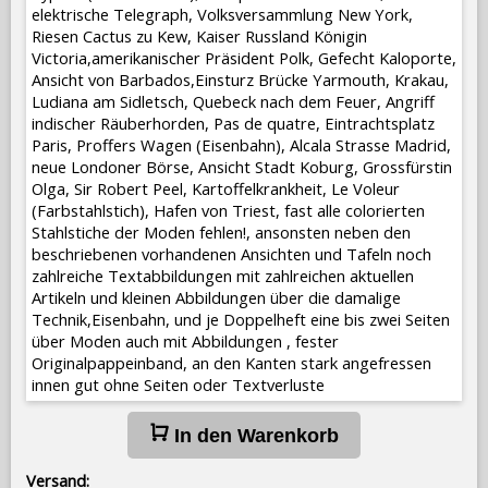
elektrische Telegraph, Volksversammlung New York,
Riesen Cactus zu Kew, Kaiser Russland Königin
Victoria,amerikanischer Präsident Polk, Gefecht Kaloporte,
Ansicht von Barbados,Einsturz Brücke Yarmouth, Krakau,
Ludiana am Sidletsch, Quebeck nach dem Feuer, Angriff
indischer Räuberhorden, Pas de quatre, Eintrachtsplatz
Paris, Proffers Wagen (Eisenbahn), Alcala Strasse Madrid,
neue Londoner Börse, Ansicht Stadt Koburg, Grossfürstin
Olga, Sir Robert Peel, Kartoffelkrankheit, Le Voleur
(Farbstahlstich), Hafen von Triest, fast alle colorierten
Stahlstiche der Moden fehlen!, ansonsten neben den
beschriebenen vorhandenen Ansichten und Tafeln noch
zahlreiche Textabbildungen mit zahlreichen aktuellen
Artikeln und kleinen Abbildungen über die damalige
Technik,Eisenbahn, und je Doppelheft eine bis zwei Seiten
über Moden auch mit Abbildungen , fester
Originalpappeinband, an den Kanten stark angefressen
innen gut ohne Seiten oder Textverluste
In den Warenkorb
Versand: