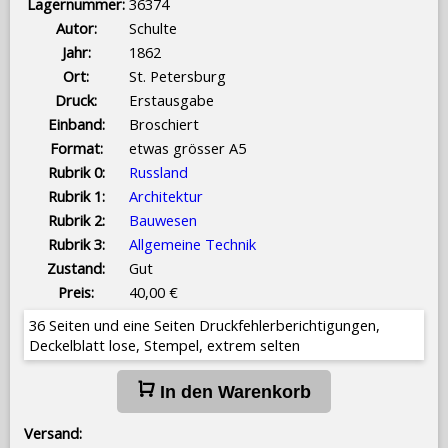
Lagernummer:
36374
Autor:
Schulte
Jahr:
1862
Ort:
St. Petersburg
Druck:
Erstausgabe
Einband:
Broschiert
Format:
etwas grösser A5
Rubrik 0:
Russland
Rubrik 1:
Architektur
Rubrik 2:
Bauwesen
Rubrik 3:
Allgemeine Technik
Zustand:
Gut
Preis:
40,00 €
36 Seiten und eine Seiten Druckfehlerberichtigungen,
Deckelblatt lose, Stempel, extrem selten
In den Warenkorb
Versand: