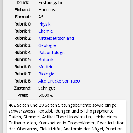
Druck:
Erstausgabe
Einband:
Hardcover
Format:
A5
Rubrik 0:
Physik
Rubrik 1:
Chemie
Rubrik 2:
Mitteldeutschland
Rubrik 3:
Geologie
Rubrik 4:
Paläontologie
Rubrik 5:
Botanik
Rubrik 6:
Medizin
Rubrik 7:
Biologie
Rubrik 8:
Alte Drucke vor 1860
Zustand:
Sehr gut
Preis:
50,00 €
462 Seiten und 29 Seiten Sitzungsberichte sowie einige
schwarzweiss Textabbildungen und 5 lithographierte
Tafeln, Stempel, Artikel über: Urohämatin, Leiche eines
Enthaupteten, Krankheiten in Tropenländer, Exarticulation
des Oberarms, Elektrizität, Anatomie der Nägel, Punction