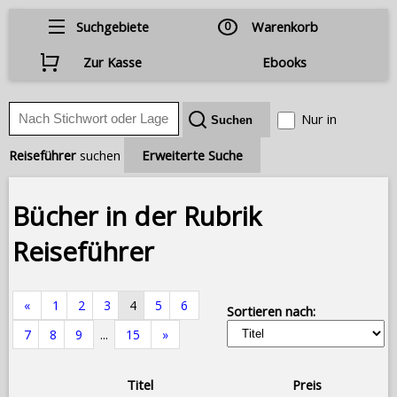
Suchgebiete
0
Warenkorb
Zur Kasse
Ebooks
Nur in
Reiseführer
suchen
Erweiterte Suche
Bücher in der Rubrik
Reiseführer
«
1
2
3
4
5
6
Sortieren nach:
7
8
9
...
15
»
Titel
Preis